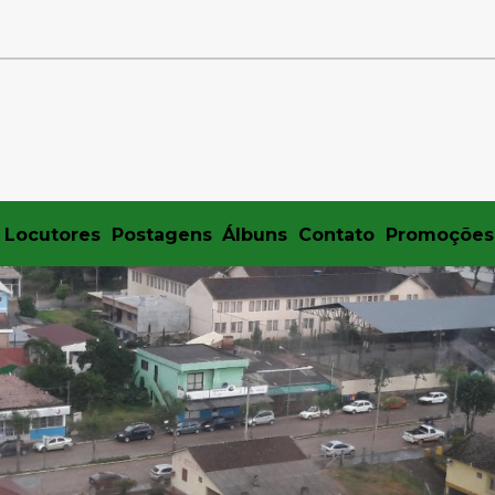
Locutores
Postagens
Álbuns
Contato
Promoções